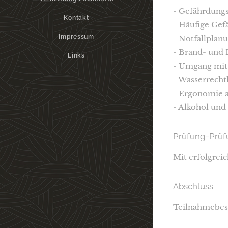
- Gefährdung
Kontakt
- Häufige Ge
Impressum
- Notfallplanu
- Brand- und 
Links
- Umgang mit
- Wasserrecht
- Ergonomie a
- Alkohol und
Prüfung-Prüf
Mit erfolgrei
Abschluss
Teilnahmebest