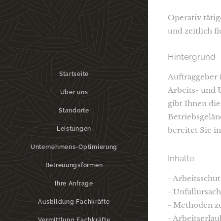
Operativ tätig
und zeitlich 
Hintergrund
Startseite
Auftraggeber 
Arbeits- und 
Über uns
gibt Ihnen di
Standorte
Betriebsgelän
Leistungen
bereitet Sie i
Unternehmens-Optimierung
Inhalte
Betreuungsformen
- Arbeitsschu
Ihre Anfrage
- Unfallursac
Ausbildung Fachkräfte
- Methoden zu
- Arbeitserlau
Vermittlung Fachkräfte