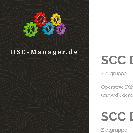
HSE-Manager.de
SCC 
Zielgruppe
Operative Führ
(m/w/d), dere
SCC 
Zielgruppe