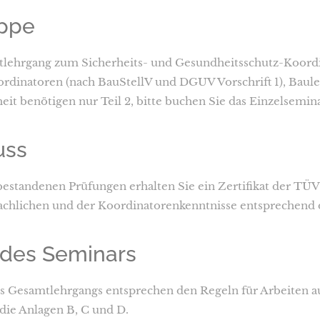
uppe
lehrgang zum Sicherheits- und Gesundheitsschutz-Koordin
ordinatoren (nach BauStellV und DGUV Vorschrift 1), Bauleit
eit benötigen nur Teil 2, bitte buchen Sie das Einzelsemina
uss
 bestandenen Prüfungen erhalten Sie ein Zertifikat der 
achlichen und der Koordinatorenkenntnisse entsprechend d
 des Seminars
es Gesamtlehrgangs entsprechen den Regeln für Arbeiten a
die Anlagen B, C und D.