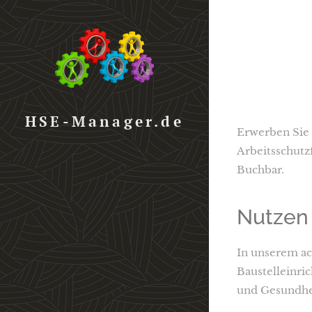
HSE-Manager.de
Erwerben Sie 
Arbeitsschutz
Buchbar.
Nutzen
In unserem ac
Baustelleinri
und Gesundhei