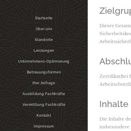
Zielgr
Startseite
Dieser Gesamt
Über uns
Sicherheitsko
Standorte
Arbeitssicherh
Leistungen
Abschl
Unternehmens-Optimierung
Betreuungsformen
ZertifikatBei
Ihre Anfrage
Arbeitschutzf
Ausbildung Fachkräfte
Inhalte
Vermittlung Fachkräfte
Kontakt
Die Inhalte d
insbesondere 
Impressum